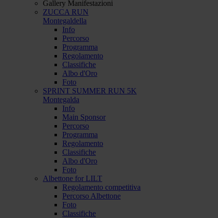
Gallery Manifestazioni
ZUCCA RUN
Montegaldella
Info
Percorso
Programma
Regolamento
Classifiche
Albo d'Oro
Foto
SPRINT SUMMER RUN 5K
Montegalda
Info
Main Sponsor
Percorso
Programma
Regolamento
Classifiche
Albo d'Oro
Foto
Albettone for LILT
Regolamento competitiva
Percorso Albettone
Foto
Classifiche