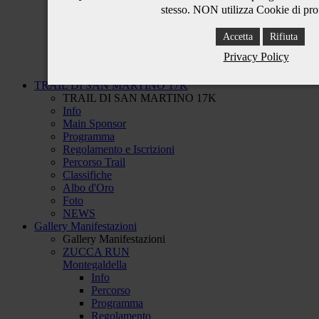
Affiliazioni
stesso. NON utilizza Cookie di prof
Main Sponsor
Contattaci
Accetta
Rifiuta
NEWS
Privacy Policy
Tesseramento
Safeguarding
TRAIL DI SAN MARTINO 17K
TRAIL DI SAN MARTINO 17K
Info
Main Sponsor
Programma
Regolamento e Iscrizioni
Percorso Trail
Classifiche
Albo d'Oro
Foto
NEWS
Gallery Manifestazioni
Gallery Manifestazioni
ZUCCA RUN
Montegaldella
Info
Percorso
Programma
Regolamento