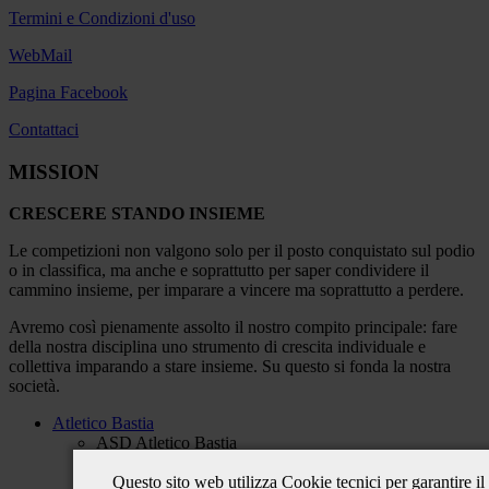
Termini e Condizioni d'uso
WebMail
Pagina Facebook
Contattaci
MISSION
CRESCERE STANDO INSIEME
Le competizioni non valgono solo per il posto conquistato sul podio
o in classifica, ma anche e soprattutto per saper condividere il
cammino insieme, per imparare a vincere ma soprattutto a perdere.
Avremo così pienamente assolto il nostro compito principale: fare
della nostra disciplina uno strumento di crescita individuale e
collettiva imparando a stare insieme. Su questo si fonda la nostra
società.
Atletico Bastia
ASD Atletico Bastia
Chi Siamo
Questo sito web utilizza Cookie tecnici per garantire i
Team