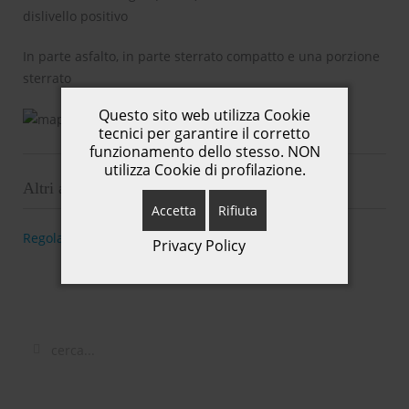
dislivello positivo
In parte asfalto, in parte sterrato compatto e una porzione
sterrato
Questo sito web utilizza Cookie
tecnici per garantire il corretto
funzionamento dello stesso. NON
utilizza Cookie di profilazione.
Altri articoli...
Accetta
Rifiuta
Regolamento Albettone for LILT
Privacy Policy