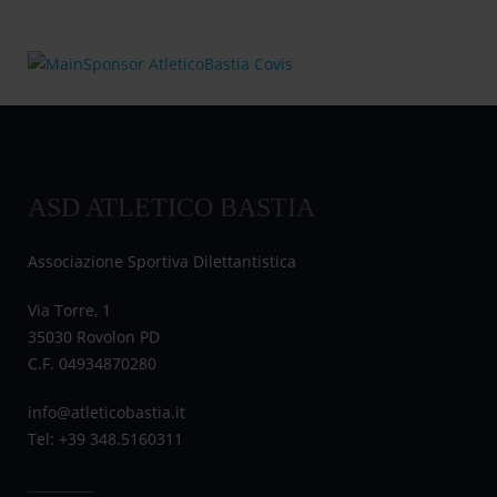
ASD ATLETICO BASTIA
Associazione Sportiva Dilettantistica
Via Torre, 1
35030 Rovolon PD
C.F. 04934870280
info@atleticobastia.it
Tel: +39 348.5160311