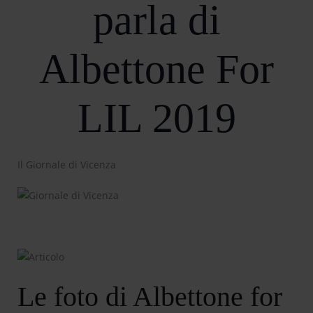
parla di
Albettone For
LIL 2019
Il Giornale di Vicenza
Le foto di Albettone for