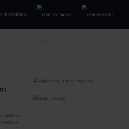
E DI MEMORIA
km
uo capolavoro
 passando ai