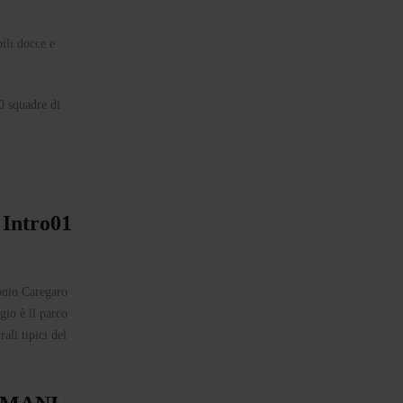
ili docce e
40 squadre di
onio Caregaro
gio è il parco
ali tipici del