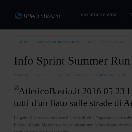
ATLETICO BASTIA
T
HOME
GALLERY MANIFESTAZIONI
SPRINT SUMMER RUN 5K
Info Sprint Summer Run
Written by InfoHome on
11 Maggio 2016
. Pubblicato in
Sprint Summer Run5K
tutti d'un fiato sulle strade di
La gara
: il percorso attraversa il podere di Villa Fogazzaro, storica d
Piccolo Mondo Moderno
e che per alcuni anni partecipò attivamente a