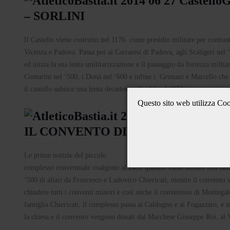
– SORLINI
Il Castello viene costruito nel 1176 come presidio militare per contrast
Vicenza e Padova. Passa poi ai Carraresi di Padova, agli Scaligeri nel 
ed inizia la sua lenta smilitarizzazione e il passaggio da fortezza militar
Contarini nel ‘500, i Donà nel ‘600 e infine i Grimani e Marcello che d
il castello subisce una lenta decadenza, finchè nel 1973 viene acquista
Questo sito web utilizza Cook
IL CONVENTO DI SAN MARCO
Le prime notizie del piccolo
complesso conventuale risalgono al 1451 quando viene donato alla famig
‘500 di altari da Francesco e Ludovico Chiericati, mentre il convento v
chiudere tutti i conventi minori e così anche il conventino di Montegal
famiglia Chiericati, il complesso passa ai Caldogno e ai Fogazzaro, e in
la chiesa e il convento vengono donati dal Marchese Giuseppe Roi, al