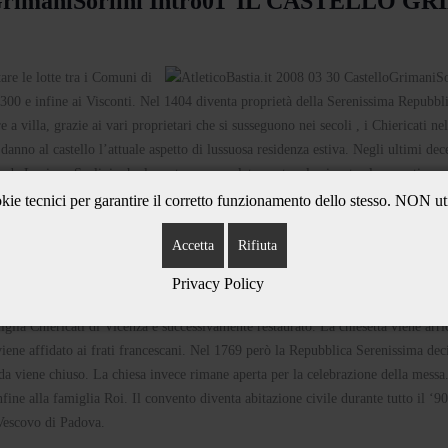
IL CASTELLO GR
are le lotte tra i Comuni di
‘300 e infine ai Visconti. Nel 1404 diventa proprietà della Serenissima Repubbl
e a villa, grazie ai vari proprietari che si susseguono nei secoli , i Chiericati nel
anno al castello l’attuale aspetto di lussuosa residenza estiva. Negli ultimi dec
to da Luciano Sorlini, che lo restaura completamente e lo riporta al suo antico s
ie tecnici per garantire il corretto funzionamento dello stesso. NON ut
LA CHIESE
Accetta
Rifiuta
Privacy Policy
lia Chiericati di Vicenza e successivamente restaurato. La chiesetta viene arri
iene affidato ai frati francescani. Nel 1769 però la Repubblica Serenissima dec
da viene chiuso. La chiesa invece rimane aperta per la celebrazione della messa
fine alla famiglia Roi. Il convento diventa abitazione civile durante tutto il ‘9
 Vescovo di Padova.