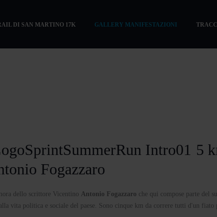
RAIL DI SAN MARTINO 17K
GALLERY MANIFESTAZIONI
TRACC
5 
 Antonio Fogazzaro
imora dello scrittore Vicentino
Antonio Fogazzaro
che qui compose parte del s
lla vita politica e sociale del paese. Sono cinque km da correre tutti d'un fiato