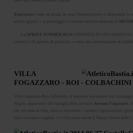
piedi del castello Grimani Sorlini.
Il percorso
è tutto su strada, in zona Partenza/Arrivo è disponibile lo 
servizi igienici e il parcheggio è a ridosso dell'area dedicata al
MUNDI
La
SPRINT SUMMER RUN
è INSERITA IN UNA MANIFEST
calcetto e 18 squadre di pallavolo, e vanta una partecipazione di pubbl
VILLA
FOGAZZARO - ROI - COLBACHINI
Villa Fogazzaro-Roi-Colbachini, d’impianto seicentesco ma rimaneggiat
Negrin, appartenne alla famiglia dello scrittore
Antonio Fogazzaro
, 
che circonda la villa, dove si mescolano i caratteri rigorosamente geometr
parco romantico-inglese. La villa ospita anche il Museo Veneto delle 