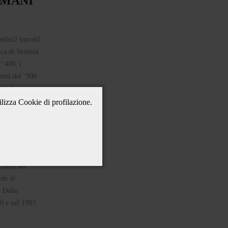
IMANI
ica di Venezia
 ‘400, i
enni del ‘900
plendore.
ilizza Cookie di profilazione.
TTA E
cchita nel
ide di
. Dalla
00 e nel 1993