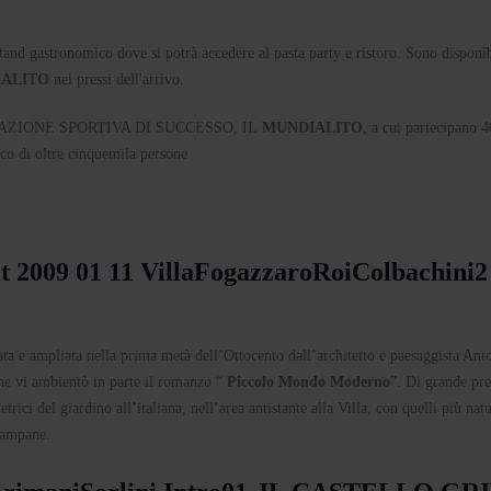
stand gastronomico dove si potrà accedere al pasta party e ristoro. Sono disponib
ALITO
nei pressi dell'arrivo.
AZIONE SPORTIVA DI SUCCESSO, IL
MUNDIALITO
, a cui partecipano 
ico di oltre cinquemila persone
a e ampliata nella prima metà dell’Ottocento dall’architetto e paesaggista Ant
che vi ambientò in parte il romanzo “
Piccolo Mondo Moderno
”. Di grande pre
ici del giardino all’italiana, nell’area antistante alla Villa, con quelli più natur
Campane.