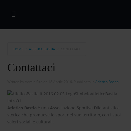
HOME
ATLETICO BASTIA
CONTATTACI
Contattaci
Written by Admin Sito on
18 Aprile 2016
. Pubblicato in
Atletico Bastia
Atletico Bastia
è una
A
ssociazione
S
portiva
D
iletantistica
storica che promuove lo sport nel suo territorio, con i suoi
valori sociali e culturali.