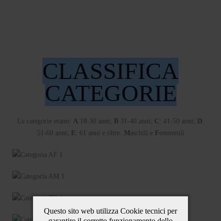
CLASSIFICA
CATEGORIE
Le categorie erano:
A
:18-30 anni;
B
31-40 anni;
C
: 41-50 anni;
D
:
51-60 anni;
E
: 61 anni e oltre.
M
aschili e
F
emminili
Questo sito web utilizza Cookie tecnici per
garantire il corretto funzionamento dello