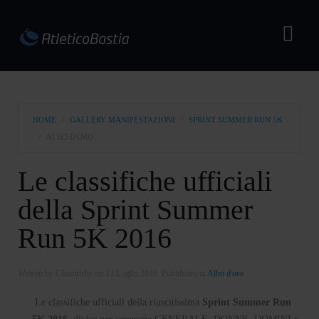
HOME
GALLERY MANIFESTAZIONI
SPRINT SUMMER RUN 5K
ALBO D'ORO
Le classifiche ufficiali
della Sprint Summer
Run 5K 2016
Written by Classifiche on
13 Luglio 2016
. Pubblicato in
Albo d'oro
Le classifiche ufficiali della riuscitissima
Sprint Summer Run