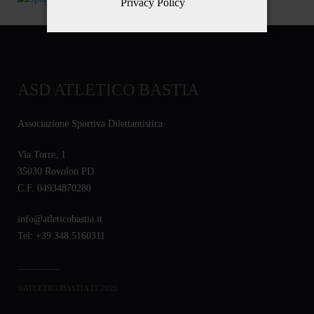
Privacy Policy
ASD ATLETICO BASTIA
Associazione Sportiva Dilettantistica
Via Torre, 1
35030 Rovolon PD
C.F. 04934870280
info@atleticobastia.it
Tel: +39 348.5160311
©ATLETICOBASTIA.IT 2025