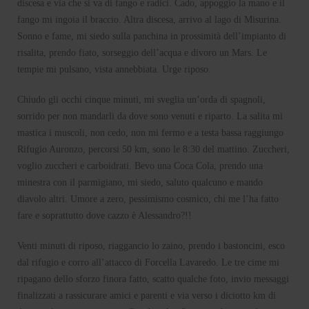
discesa e via che si va di fango e radici. Cado, appoggio la mano e il
fango mi ingoia il braccio. Altra discesa, arrivo al lago di Misurina.
Sonno e fame, mi siedo sulla panchina in prossimità dell’impianto di
risalita, prendo fiato, sorseggio dell’acqua e divoro un Mars. Le
tempie mi pulsano, vista annebbiata. Urge riposo.
Chiudo gli occhi cinque minuti, mi sveglia un’orda di spagnoli,
sorrido per non mandarli da dove sono venuti e riparto. La salita mi
mastica i muscoli, non cedo, non mi fermo e a testa bassa raggiungo
Rifugio Auronzo, percorsi 50 km, sono le 8:30 del mattino. Zuccheri,
voglio zuccheri e carboidrati. Bevo una Coca Cola, prendo una
minestra con il parmigiano, mi siedo, saluto qualcuno e mando
diavolo altri. Umore a zero, pessimismo cosmico, chi me l’ha fatto
fare e soprattutto dove cazzo è Alessandro?!!
Venti minuti di riposo, riaggancio lo zaino, prendo i bastoncini, esco
dal rifugio e corro all’attacco di Forcella Lavaredo. Le tre cime mi
ripagano dello sforzo finora fatto, scatto qualche foto, invio messaggi
finalizzati a rassicurare amici e parenti e via verso i diciotto km di