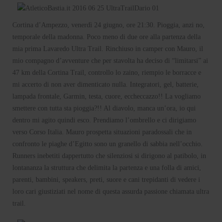
Cortina d’Ampezzo, venerdì 24 giugno, ore 21:30. Pioggia, anzi no,
temporale della madonna. Poco meno di due ore alla partenza della
mia prima Lavaredo Ultra Trail. Rinchiuso in camper con Mauro, il
mio compagno d’avventure che per stavolta ha deciso di “limitarsi” ai
47 km della Cortina Trail, controllo lo zaino, riempio le borracce e
mi accerto di non aver dimenticato nulla. Integratori, gel, batterie,
lampada frontale, Garmin, testa, cuore, eccheccazzo!! La vogliamo
smettere con tutta sta pioggia?!! Al diavolo, manca un’ora, io qui
dentro mi agito quindi esco. Prendiamo l’ombrello e ci dirigiamo
verso Corso Italia. Mauro prospetta situazioni paradossali che in
confronto le piaghe d’Egitto sono un granello di sabbia nell’occhio.
Runners inebetiti dappertutto che silenziosi si dirigono al patibolo, in
lontananza la struttura che delimita la partenza e una folla di amici,
parenti, bambini, speakers, preti, suore e cani trepidanti di vedere i
loro cari giustiziati nel nome di questa assurda passione chiamata ultra
trail.