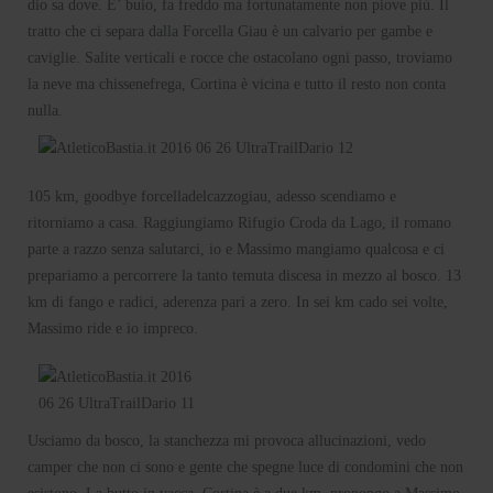
dio sa dove. E’ buio, fa freddo ma fortunatamente non piove più. Il
tratto che ci separa dalla Forcella Giau è un calvario per gambe e
caviglie. Salite verticali e rocce che ostacolano ogni passo, troviamo
la neve ma chissenefrega, Cortina è vicina e tutto il resto non conta
nulla.
105 km, goodbye forcelladelcazzogiau, adesso scendiamo e
ritorniamo a casa. Raggiungiamo Rifugio Croda da Lago, il romano
parte a razzo senza salutarci, io e Massimo mangiamo qualcosa e ci
prepariamo a percorrere la tanto temuta discesa in mezzo al bosco. 13
km di fango e radici, aderenza pari a zero. In sei km cado sei volte,
Massimo ride e io impreco.
Usciamo da bosco, la stanchezza mi provoca allucinazioni, vedo
camper che non ci sono e gente che spegne luce di condomini che non