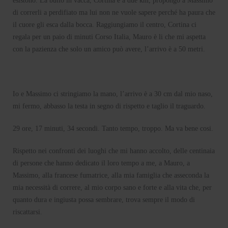
esistono. La butto in vacca, Cortina è a due km, propongo a Massimo
di correrli a perdifiato ma lui non ne vuole sapere perché ha paura che
il cuore gli esca dalla bocca. Raggiungiamo il centro, Cortina ci
regala per un paio di minuti Corso Italia, Mauro è li che mi aspetta
con la pazienza che solo un amico può avere, l’arrivo è a 50 metri.
Io e Massimo ci stringiamo la mano, l’arrivo è a 30 cm dal mio naso,
mi fermo, abbasso la testa in segno di rispetto e taglio il traguardo.
29 ore, 17 minuti, 34 secondi. Tanto tempo, troppo. Ma va bene cosi.
Rispetto nei confronti dei luoghi che mi hanno accolto, delle centinaia
di persone che hanno dedicato il loro tempo a me, a Mauro, a
Massimo, alla francese fumatrice, alla mia famiglia che asseconda la
mia necessità di correre, al mio corpo sano e forte e alla vita che, per
quanto dura e ingiusta possa sembrare, trova sempre il modo di
riscattarsi.