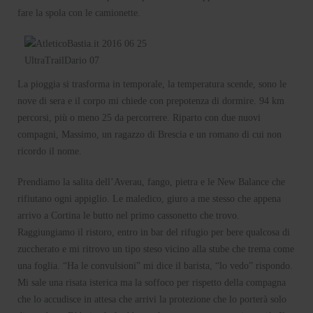
fare la spola con le camionette.
La pioggia si trasforma in temporale, la temperatura scende, sono le
nove di sera e il corpo mi chiede con prepotenza di dormire. 94 km
percorsi, più o meno 25 da percorrere. Riparto con due nuovi
compagni, Massimo, un ragazzo di Brescia e un romano di cui non
ricordo il nome.
Prendiamo la salita dell’Averau, fango, pietra e le New Balance che
rifiutano ogni appiglio. Le maledico, giuro a me stesso che appena
arrivo a Cortina le butto nel primo cassonetto che trovo.
Raggiungiamo il ristoro, entro in bar del rifugio per bere qualcosa di
zuccherato e mi ritrovo un tipo steso vicino alla stube che trema come
una foglia. “Ha le convulsioni” mi dice il barista, “lo vedo” rispondo.
Mi sale una risata isterica ma la soffoco per rispetto della compagna
che lo accudisce in attesa che arrivi la protezione che lo porterà solo