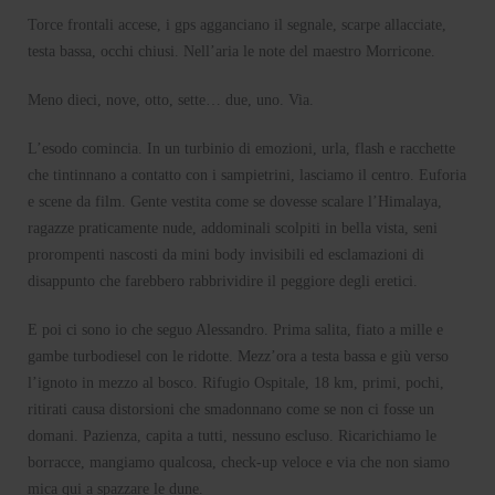
Torce frontali accese, i gps agganciano il segnale, scarpe allacciate,
testa bassa, occhi chiusi. Nell’aria le note del maestro Morricone.
Meno dieci, nove, otto, sette… due, uno. Via.
L’esodo comincia. In un turbinio di emozioni, urla, flash e racchette
che tintinnano a contatto con i sampietrini, lasciamo il centro. Euforia
e scene da film. Gente vestita come se dovesse scalare l’Himalaya,
ragazze praticamente nude, addominali scolpiti in bella vista, seni
prorompenti nascosti da mini body invisibili ed esclamazioni di
disappunto che farebbero rabbrividire il peggiore degli eretici.
E poi ci sono io che seguo Alessandro. Prima salita, fiato a mille e
gambe turbodiesel con le ridotte. Mezz’ora a testa bassa e giù verso
l’ignoto in mezzo al bosco. Rifugio Ospitale, 18 km, primi, pochi,
ritirati causa distorsioni che smadonnano come se non ci fosse un
domani. Pazienza, capita a tutti, nessuno escluso. Ricarichiamo le
borracce, mangiamo qualcosa, check-up veloce e via che non siamo
mica qui a spazzare le dune.