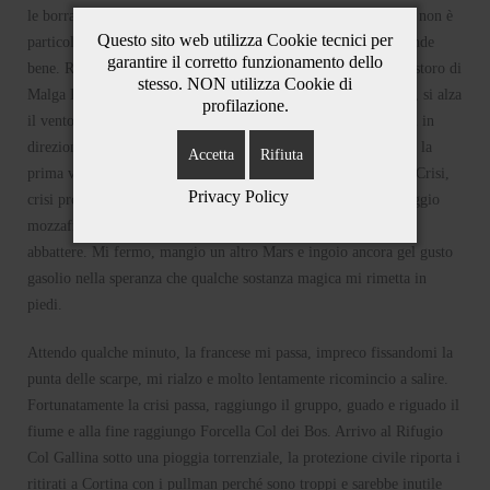
le borracce e ripartiamo in direzione Forcella Lerosa. La salita non è
Questo sito web utilizza Cookie tecnici per
particolarmente impegnativa, l’umore è buono e il fisico risponde
garantire il corretto funzionamento dello
bene. Raggiungiamo la cima e corriamo a perdifiato verso il ristoro di
stesso. NON utilizza Cookie di
Malga Ra Stua. Tre dei quattro romagnoli decidono di ritirarsi, si alza
profilazione.
il vento e si abbassano le temperature. Procedo con due romani in
direzione Val Travenanzes. La salita è molto impegnativa e per la
Accetta
Rifiuta
prima volta il corpo si rifiuta di eseguire gli ordini della testa. Crisi,
Privacy Policy
crisi profonda, crisi talmente profonda da fregarsene del paesaggio
mozzafiato, del tempo che passa e del temporale che si sta per
abbattere. Mi fermo, mangio un altro Mars e ingoio ancora gel gusto
gasolio nella speranza che qualche sostanza magica mi rimetta in
piedi.
Attendo qualche minuto, la francese mi passa, impreco fissandomi la
punta delle scarpe, mi rialzo e molto lentamente ricomincio a salire.
Fortunatamente la crisi passa, raggiungo il gruppo, guado e riguado il
fiume e alla fine raggiungo Forcella Col dei Bos. Arrivo al Rifugio
Col Gallina sotto una pioggia torrenziale, la protezione civile riporta i
ritirati a Cortina con i pullman perché sono troppi e sarebbe inutile