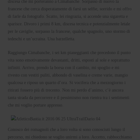
discesa che mi porteranno a Cimabanche. Sorpasso di nuovo la
francese che cerca disperatamente di farsi un selfie, sorrido e mi offro
di farle da fotografo. Scatto, lei ringrazia, si accende una sigaretta e
sparisce. Divoro i primi 8 km, discesa tecnica e potenzialmente letale
per le caviglie, sorpasso la francese, qualche spagnolo, uno stormo di
tedeschi e un’ucraina. Una barzelletta.
Raggiungo Cimabanche, i sei km pianeggianti che precedono il punto
vita sono emotivamente devastanti, dritti, esposti al sole e soprattutto
infiniti. Arrivo, prendo la borsa con il cambio, mi spoglio e mi
rivesto con vestiti puliti, abbondo di vaselina e creme varie, mangio
qualcosa e riposo un quarto d’ora. Si vocifera che a mezzogiorno i
ritirati fossero più di trecento. Non mi perdo d’animo, c’è ancora
tanta strada da percorrere e il pessimismo non rientra tra i sentimenti
che mi voglio portare appresso.
Conosco dei romagnoli che a loro volta si sono conosciuti lungo il
percorso, mi chiedono se voglio unirmi a loro. Accetto, rabbocchiamo