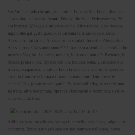
Vai Ale, fa strada che qui giro a mille. Forcella Son Forca, divorata
altra salita, paura zero. Avanti. Discesa direzione Federavecchia, 38
km bruciati. Albeggia e mi viene sonno. Altro ristoro, altra ricarica.
Ingoio due gel gusto gasolio, la caffeina fa il suo dovere. Bene
Alessandro, fai strada. Alessandro fai strada ti ho detto, Alessandro?
Alessandrooo? Alessandrooooo?!!!! In mezzo a centinaia di sfollati ho
smarrito Virgilio. Lo cerco, non c’è, lo ricerco, non c’è. Pazienza, lo
ribecco prima o poi. Riparto con una francese bona, gli mastico due
frasi scacciapassera, la saluto, butto la seconda e riparto. Dopo dieci
metri la francese si ferma e tira un bestemmione. Tutto bene le
chiedo? “No, je suis tres fatiguée”. Si siede sull’erba, si accende una
sigaretta, altra bestemmia, riprende i bastoncini e ricomincia a salire
come se nulla fosse.
Allibito riparto in solitaria, spengo il cervello, testa bassa, salgo e mi
concentro. Breve tratto asfaltato per poi rientrare nel bosco, breve