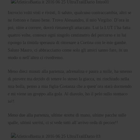
Incrocio volti visti e rivisti, li saluto, qualcuno contraccambia, altri se
ne fottono e fanno bene. Trovo Alessandro, il mio Virgilio. D’ora in
poi, oltre a correre, dovrò rimanergli attaccato. Lui la LUT l’ha fatta
quattro volte, conosce ogni singolo centimetro del percorso e in lui
ripongo la timida speranza di ritornare a Cortina con le mie gambe.
Saluto Mauro, ci abbracciamo come solo gli amici sanno fare, in un
modo o nell’altro ci rivedremo.
Meno dieci minuti alla partenza, adrenalina e paura a mille, ha smesso
di piovere ma decido di tenere lo stesso la giacca, mi rinchiudo nella
mia bolla, penso a mia figlia Costanza che a quest’ora starà dormendo
e mi viene un groppo alla gola. Al diavolo, ho il pelo sullo stomaco
io!!
Meno due alla partenza, ultime strette di mano, ultime pacche sulle
spalle, ultimi sorrisi, ci si vede tutti all’arrivo orda di pecore!!